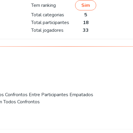
Tem ranking
Sim
Total categorias
5
Total participantes
18
Total jogadores
33
os Confrontos Entre Participantes Empatados
m Todos Confrontos