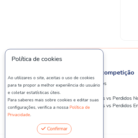
Política de cookies
Regras de desempate da competição
Ao utilizares o site, aceitas o uso de cookies
Confrontos Ganhos vs Jogados
para te propor a melhor experiência do usuário
Confronto Direto
e coletar estatísticas úteis.
Diferença Entre Jogos Ganhos vs Perdidos N
Para saberes mais sobre cookies e editar suas
Diferença Entre Jogos Ganhos vs Perdidos E
configurações, verifica a nossa
Política de
Aleatoriamente
Privacidade
.
Confirmar