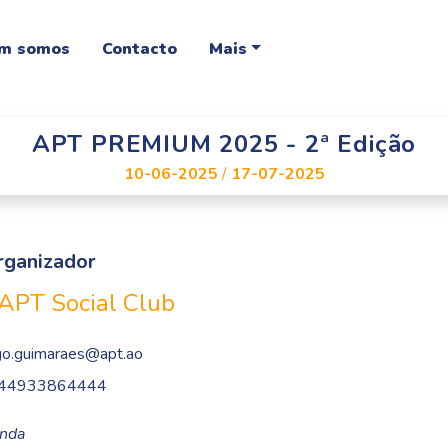
m somos
Contacto
Mais
APT PREMIUM 2025 - 2ª Edição
10-06-2025
/
17-07-2025
rganizador
APT Social Club
go.guimaraes@apt.ao
44933864444
nda