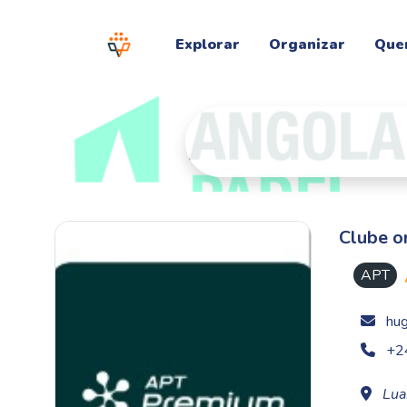
Explorar
Organizar
Que
Clube o
APT
hu
+2
Lua