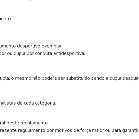
mento.
tamento desportivo exemplar.
dor ou dupla por conduta antidesportiva.
pla, o mesmo não poderá ser substituído sendo a dupla desquali
alistas de cada categoria.
gral deste regulamento.
 presente regulamento por motivos de força maior ou para garanti