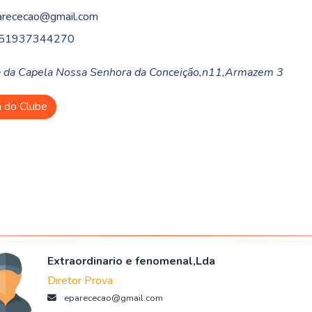
arececao@gmail.com
51937344270
 da Capela Nossa Senhora da Conceição,n11,Armazem 3
a do Clube
Extraordinario e fenomenal,Lda
Diretor Prova
eparececao@gmail.com