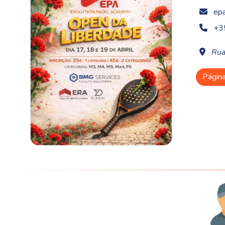
ep
+3
Rua
Págin