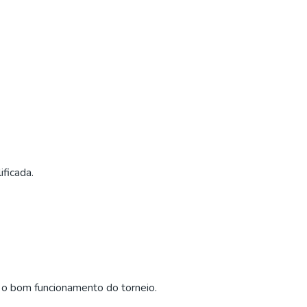
ficada.
r o bom funcionamento do torneio.