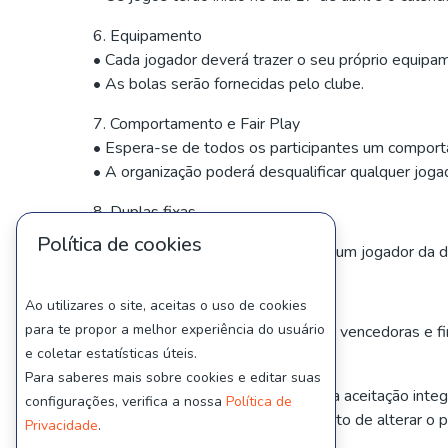
6. Equipamento
• Cada jogador deverá trazer o seu próprio equipa
• As bolas serão fornecidas pelo clube.
7. Comportamento e Fair Play
• Espera-se de todos os participantes um compor
• A organização poderá desqualificar qualquer joga
8. Duplas fixas
Política de cookies
No caso de haver alguma lesão de um jogador da du
9. Prémios
Ao utilizares o site, aceitas o uso de cookies
para te propor a melhor experiência do usuário
Serão atribuídos prémios às duplas vencedoras e fin
e coletar estatísticas úteis.
10. Disposições Finais
Para saberes mais sobre cookies e editar suas
• A participação no torneio implica a aceitação inte
configurações, verifica a nossa
Política de
• A organização reserva-se ao direito de alterar o
Privacidade
.