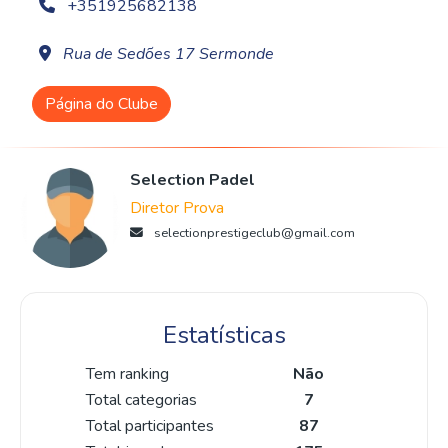
+351925682138
Rua de Sedões 17 Sermonde
Página do Clube
Selection Padel
Diretor Prova
selectionprestigeclub@gmail.com
Estatísticas
Tem ranking
Não
Total categorias
7
Total participantes
87