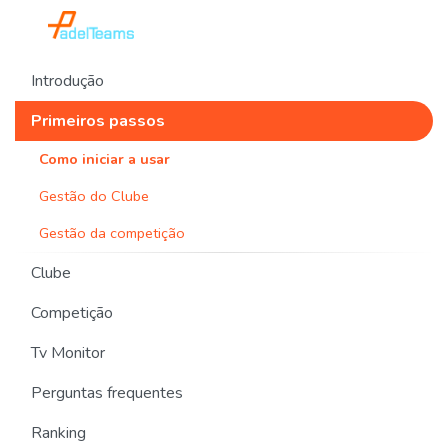
Introdução
Primeiros passos
Como iniciar a usar
Gestão do Clube
Gestão da competição
Clube
Competição
Tv Monitor
Perguntas frequentes
Ranking