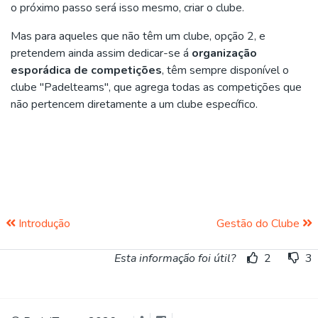
o próximo passo será isso mesmo, criar o clube.
Mas para aqueles que não têm um clube, opção 2, e
pretendem ainda assim dedicar-se á
organização
esporádica de competições
, têm sempre disponível o
clube "Padelteams", que agrega todas as competições que
não pertencem diretamente a um clube específico.
Introdução
Gestão do Clube
Esta informação foi útil?
2
3