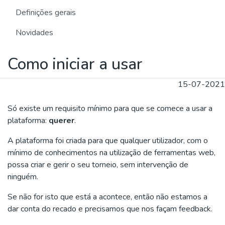
Definições gerais
Novidades
Como iniciar a usar
15-07-2021
Só existe um requisito mínimo para que se comece a usar a
plataforma:
querer
.
A plataforma foi criada para que qualquer utilizador, com o
mínimo de conhecimentos na utilização de ferramentas web,
possa criar e gerir o seu torneio, sem intervenção de
ninguém.
Se não for isto que está a acontece, então não estamos a
dar conta do recado e precisamos que nos façam feedback.