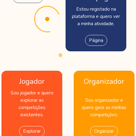
Estou registado na
plataforma e quero ver
a minha atividade.
Página
Jogador
Organizador
Sou jogador e quero
explorar as
Sou organizador e
competições
quero gerir as minhas
existentes.
competições.
Explorar
Organizar