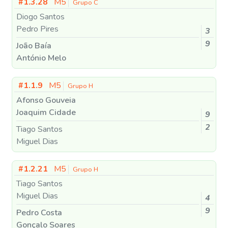
#1.3.28
M5
Grupo C
Diogo Santos
Pedro Pires
3
9
João Baía
António Melo
#1.1.9
M5
Grupo H
Afonso Gouveia
Joaquim Cidade
9
2
Tiago Santos
Miguel Dias
#1.2.21
M5
Grupo H
Tiago Santos
Miguel Dias
4
9
Pedro Costa
Gonçalo Soares