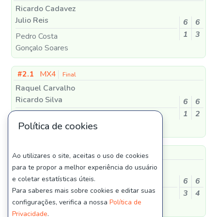
Ricardo Cadavez
Julio Reis
6
6
1
3
Pedro Costa
Gonçalo Soares
#2.1
MX4
Final
Raquel Carvalho
Ricardo Silva
6
6
1
2
Bárbara Malafaya
Política de cookies
Pedro Mimoso
#5.1
M4
Final
Ao utilizares o site, aceitas o uso de cookies
Ricardo Silva
para te propor a melhor experiência do usuário
João Vale
e coletar estatísticas úteis.
6
6
Para saberes mais sobre cookies e editar suas
3
4
Luís Gomes
configurações, verifica a nossa
Política de
Nuno Ribeiro
Privacidade
.