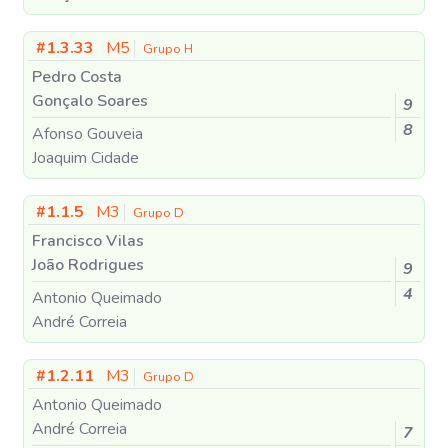
#1.3.33
M5
Grupo H
Pedro Costa
Gonçalo Soares
9
8
Afonso Gouveia
Joaquim Cidade
#1.1.5
M3
Grupo D
Francisco Vilas
João Rodrigues
9
4
Antonio Queimado
André Correia
#1.2.11
M3
Grupo D
Antonio Queimado
André Correia
7