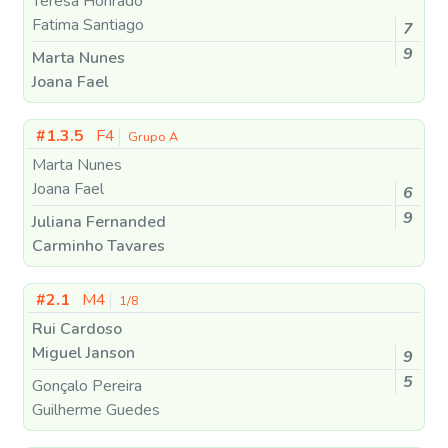
Teresa Honrado
Fatima Santiago
7
9
Marta Nunes
Joana Fael
#1.3.5
F4
Grupo A
Marta Nunes
Joana Fael
6
9
Juliana Fernanded
Carminho Tavares
#2.1
M4
1/8
Rui Cardoso
Miguel Janson
9
5
Gonçalo Pereira
Guilherme Guedes