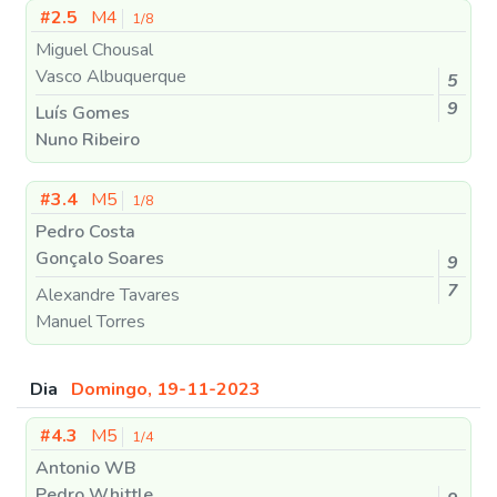
#2.5
M4
1/8
Miguel Chousal
Vasco Albuquerque
5
9
Luís Gomes
Nuno Ribeiro
#3.4
M5
1/8
Pedro Costa
Gonçalo Soares
9
7
Alexandre Tavares
Manuel Torres
Dia
Domingo, 19-11-2023
#4.3
M5
1/4
Antonio WB
Pedro Whittle