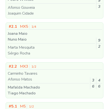
9
3
Afonso Gouveia
Joaquim Cidade
#2.1
MX5
1/4
Joana Maio
Nuno Maio
9
2
Marta Mesquita
Sérgio Rocha
#2.2
MX3
1/2
Carminho Tavares
Afonso Matos
3
4
6
6
Mafalda Machado
Tiago Machado
#5.1
M5
1/2