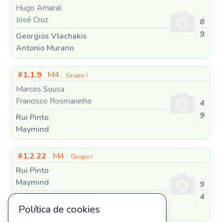
Hugo Amaral
José Cruz
8
9
Georgios Vlachakis
Antonio Murano
#1.1.9
M4
Grupo I
Marcos Sousa
Francisco Rosmaninho
4
9
Rui Pinto
Maymind
#1.2.22
M4
Grupo I
Rui Pinto
Maymind
9
4
Henrique Pinto
Política de cookies
Andre Lopes