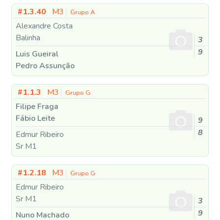
#1.3.40
M3
Grupo A
Alexandre Costa
Balinha
3
9
Luis Gueiral
Pedro Assunção
#1.1.3
M3
Grupo G
Filipe Fraga
Fábio Leite
9
8
Edmur Ribeiro
Sr M1
#1.2.18
M3
Grupo G
Edmur Ribeiro
Sr M1
3
9
Nuno Machado