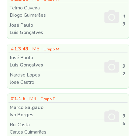
Telmo Oliveira
Diogo Guimarães
4
9
José Paulo
Luís Gonçalves
#1.3.43
M5
Grupo M
José Paulo
Luís Gonçalves
9
2
Narciso Lopes
Jose Castro
#1.1.6
M4
Grupo F
Marco Salgado
Ivo Borges
9
6
Rui Costa
Carlos Guimarães