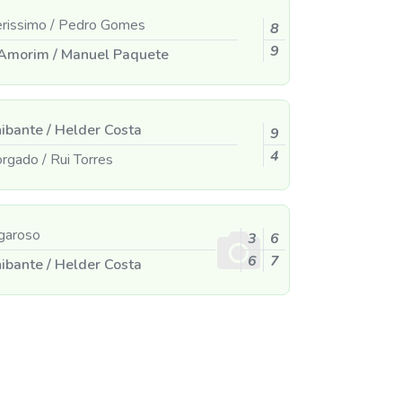
rissimo
/
Pedro Gomes
8
9
 Amorim
/
Manuel Paquete
hibante
/
Helder Costa
9
4
orgado
/
Rui Torres
garoso
3
6
6
7
hibante
/
Helder Costa