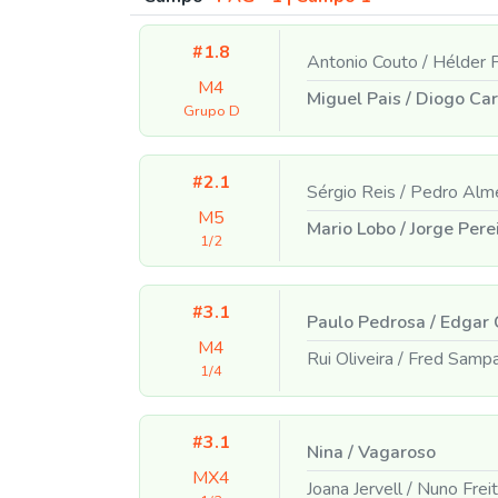
#1.8
Antonio Couto
/
Hélder P
M4
Miguel Pais
/
Diogo Car
Grupo D
#2.1
Sérgio Reis
/
Pedro Alm
M5
Mario Lobo
/
Jorge Pere
1/2
#3.1
Paulo Pedrosa
/
Edgar 
M4
Rui Oliveira
/
Fred Sampa
1/4
#3.1
Nina
/
Vagaroso
MX4
Joana Jervell
/
Nuno Frei