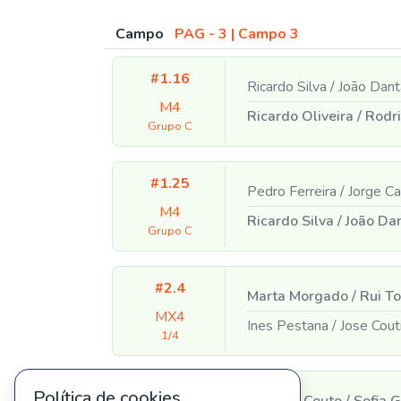
Campo
PAG - 3 | Campo 3
#1.16
Ricardo Silva
/
João Dant
M4
Ricardo Oliveira
/
Rodri
Grupo C
#1.25
Pedro Ferreira
/
Jorge C
M4
Ricardo Silva
/
João Da
Grupo C
#2.4
Marta Morgado
/
Rui To
MX4
Ines Pestana
/
Jose Cout
1/4
#2.2
Política de cookies
Mariana Couto
/
Sofia 