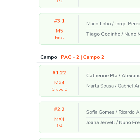
1/2
#3.1
Mario Lobo
/
Jorge Perei
M5
Tiago Godinho
/
Nuno 
Final
Campo
PAG - 2 | Campo 2
#1.22
Catherine Pla
/
Alexand
MX4
Marta Sousa
/
Gabriel A
Grupo C
#2.2
Sofia Gomes
/
Ricardo 
MX4
Joana Jervell
/
Nuno Fre
1/4