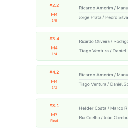
#2.2
Ricardo Amorim
/
Manu
M4
Jorge Prata
/
Pedro Silva
1/8
#3.4
Ricardo Oliveira
/
Rodrigo
M4
Tiago Ventura
/
Daniel 
1/4
#4.2
Ricardo Amorim
/
Manu
M4
Tiago Ventura
/
Daniel S
1/2
#3.1
Helder Costa
/
Marco R
M3
Rui Coelho
/
João Coimbr
Final