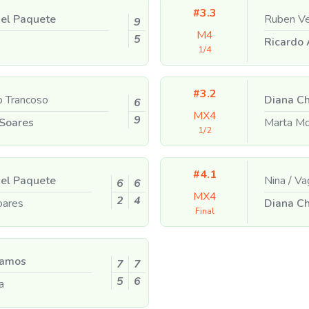
#3.3
el Paquete
Ruben Ve
9
M4
5
Ricardo
1/4
#3.2
 Trancoso
Diana C
6
MX4
9
Soares
Marta M
1/2
#4.1
el Paquete
Nina
/
Va
6
6
MX4
2
4
oares
Diana C
Final
amos
7
7
5
6
a