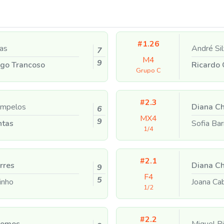
#1.26
as
André Si
7
M4
9
go Trancoso
Ricardo 
Grupo C
#2.3
ampelos
Diana C
6
MX4
9
ntas
Sofia Ba
1/4
#2.1
rres
Diana C
9
F4
5
inho
Joana Ca
1/2
#2.2
Gomes
Miguel B