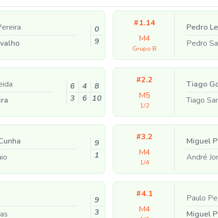
#1.14
ereira
Pedro L
0
M4
9
valho
Pedro S
Grupo B
#2.2
eida
Tiago G
6
4
8
M5
3
6
10
ira
Tiago Sa
1/2
#3.2
Cunha
Miguel P
9
M4
1
io
André J
1/4
#4.1
Paulo P
9
M4
3
tas
Miguel P