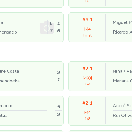
1/2
#5.1
ra
Miguel P
5
1
M4
7
6
Morgado
Ricardo
Final
#2.1
re Costa
Nina
/
Va
9
MX4
1
mendoeira
Mariana 
1/4
#2.1
Amorim
André Si
5
M4
9
itas
Rui Oliv
1/8