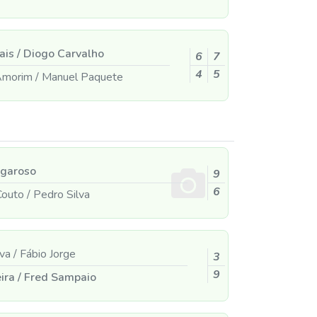
ais
/
Diogo Carvalho
6
7
4
5
 Amorim
/
Manuel Paquete
garoso
9
6
Couto
/
Pedro Silva
lva
/
Fábio Jorge
3
9
eira
/
Fred Sampaio