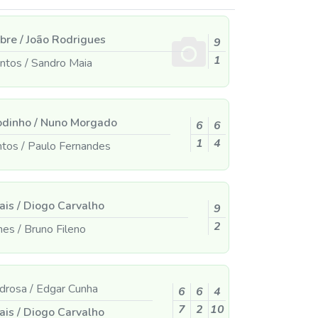
ebre
/
João Rodrigues
9
1
antos
/
Sandro Maia
odinho
/
Nuno Morgado
6
6
1
4
ntos
/
Paulo Fernandes
ais
/
Diogo Carvalho
9
2
ones
/
Bruno Fileno
edrosa
/
Edgar Cunha
6
6
4
7
2
10
ais
/
Diogo Carvalho