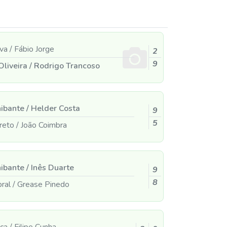
lva
/
Fábio Jorge
2
9
Oliveira
/
Rodrigo Trancoso
hibante
/
Helder Costa
9
5
rreto
/
João Coimbra
hibante
/
Inês Duarte
9
8
bral
/
Grease Pinedo
ica
/
Filipe Cunha