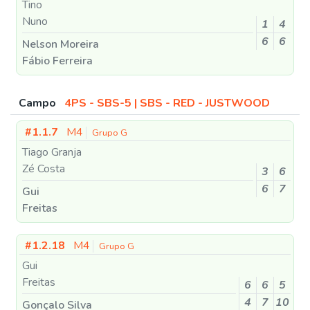
Tino
Nuno
1
4
6
6
Nelson Moreira
Fábio Ferreira
Campo
4PS - SBS-5 | SBS - RED - JUSTWOOD
#1.1.7
M4
Grupo G
Tiago Granja
Zé Costa
3
6
6
7
Gui
Freitas
#1.2.18
M4
Grupo G
Gui
Freitas
6
6
5
4
7
10
Gonçalo Silva