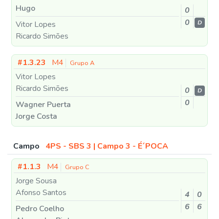
Hugo
0
0
Vitor Lopes
D
Ricardo Simões
#1.3.23
M4
Grupo A
Vitor Lopes
Ricardo Simões
0
D
0
Wagner Puerta
Jorge Costa
Campo
4PS - SBS 3 | Campo 3 - É´POCA
#1.1.3
M4
Grupo C
Jorge Sousa
Afonso Santos
4
0
6
6
Pedro Coelho