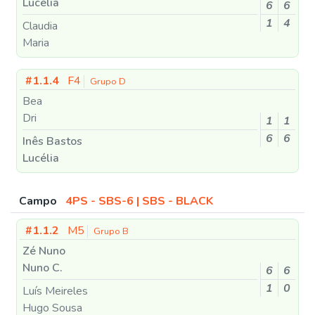
Lucélia
6
6
1
4
Claudia
Maria
#1.1.4
F4
Grupo D
Bea
Dri
1
1
6
6
Inês Bastos
Lucélia
Campo
4PS - SBS-6 | SBS - BLACK
#1.1.2
M5
Grupo B
Zé Nuno
Nuno C.
6
6
1
0
Luís Meireles
Hugo Sousa