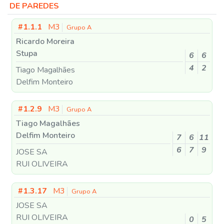
DE PAREDES
#1.1.1
M3
Grupo A
Ricardo Moreira
Stupa
6
6
4
2
Tiago Magalhães
Delfim Monteiro
#1.2.9
M3
Grupo A
Tiago Magalhães
Delfim Monteiro
7
6
11
6
7
9
JOSE SA
RUI OLIVEIRA
#1.3.17
M3
Grupo A
JOSE SA
RUI OLIVEIRA
0
5