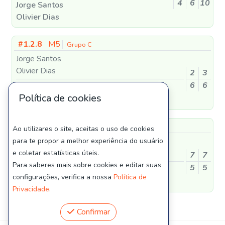
4
6
10
Jorge Santos
Olivier Dias
#1.2.8
M5
Grupo C
Jorge Santos
Olivier Dias
2
3
6
6
Paulinho Ribeiro
Política de cookies
Gonçalo Barbosa
#1.3.13
M5
Grupo C
Ao utilizares o site, aceitas o uso de cookies
Paulinho Ribeiro
para te propor a melhor experiência do usuário
Gonçalo Barbosa
e coletar estatísticas úteis.
7
7
Para saberes mais sobre cookies e editar suas
5
5
Bruno Mendes
configurações, verifica a nossa
Política de
Gi
Privacidade
.
Confirmar