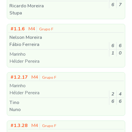
6
7
Ricardo Moreira
Stupa
#1.1.6
M4
Grupo F
Nelson Moreira
Fábio Ferreira
6
6
1
0
Marinho
Hélder Pereira
#1.2.17
M4
Grupo F
Marinho
Hélder Pereira
2
4
6
6
Tino
Nuno
#1.3.28
M4
Grupo F