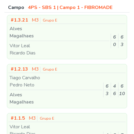
Campo
4PS - SBS 1 | Campo 1 - FIBROMADE
#1.3.21
M3
Grupo E
Alves
Magalhaes
6
6
0
3
Vitor Leal
Ricardo Dias
#1.2.13
M3
Grupo E
Tiago Carvalho
Pedro Neto
6
4
6
3
6
10
Alves
Magalhaes
#1.1.5
M3
Grupo E
Vitor Leal
Ricardo Dias