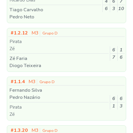
4
6
7
6
3
10
Tiago Carvalho
Pedro Neto
#1.2.12
M3
Grupo D
Pirata
Zé
6
1
7
6
Zé Faria
Diogo Teixeira
#1.1.4
M3
Grupo D
Fernando Silva
Pedro Nazário
6
6
1
3
Pirata
Zé
#1.3.20
M3
Grupo D