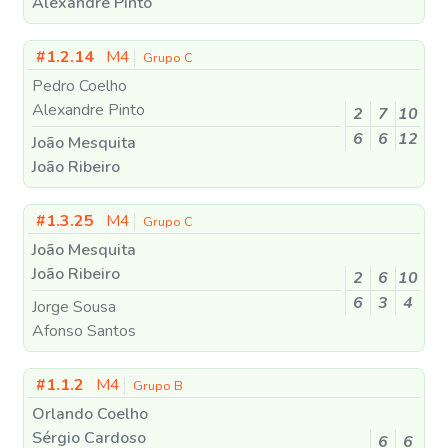
Alexandre Pinto
#1.2.14
M4
Grupo C
Pedro Coelho
Alexandre Pinto
2
7
10
6
6
12
João Mesquita
João Ribeiro
#1.3.25
M4
Grupo C
João Mesquita
João Ribeiro
2
6
10
6
3
4
Jorge Sousa
Afonso Santos
#1.1.2
M4
Grupo B
Orlando Coelho
Sérgio Cardoso
6
6