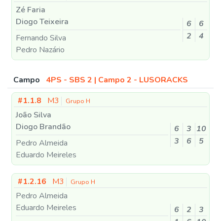
Zé Faria
Diogo Teixeira
6
6
2
4
Fernando Silva
Pedro Nazário
Campo
4PS - SBS 2 | Campo 2 - LUSORACKS
#1.1.8
M3
Grupo H
João Silva
Diogo Brandão
6
3
10
3
6
5
Pedro Almeida
Eduardo Meireles
#1.2.16
M3
Grupo H
Pedro Almeida
Eduardo Meireles
6
2
3