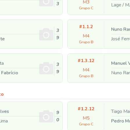
M3
3
Lage
/
M
Grupo C
#1.1.2
Nuno R
3
M4
9
te
José Ferr
Grupo B
#1.3.12
ta
Manuel V
3
M4
9
 Fabrício
Nuno R
Grupo B
to
#1.2.12
lves
Tiago Ma
9
M5
0
Lima
Pedro M
Grupo C