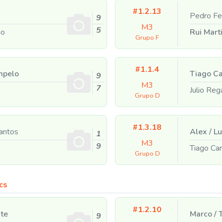
#1.2.13
Pedro Fe
9
M3
5
io
Rui Mart
Grupo F
#1.1.4
mpelo
Tiago C
9
M3
7
Julio Re
Grupo D
#1.3.18
antos
Alex
/
Lu
1
M3
9
Tiago Ca
Grupo D
cs
#1.2.10
te
Marco
/
T
9