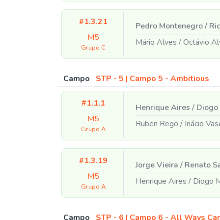
#1.3.21
Pedro Montenegro
/
Ric
M5
Mário Alves
/
Octávio Al
Grupo C
Campo
STP - 5 | Campo 5 - Ambitious
#1.1.1
Henrique Aires
/
Diogo
M5
Ruben Rego
/
Inácio Vas
Grupo A
#1.3.19
Jorge Vieira
/
Renato S
M5
Henrique Aires
/
Diogo M
Grupo A
Campo
STP - 6 | Campo 6 - All Ways Ca