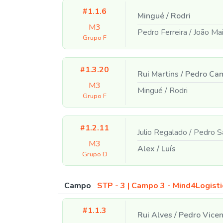
#1.1.6
Mingué
/
Rodri
M3
Pedro Ferreira
/
João Ma
Grupo F
#1.3.20
Rui Martins
/
Pedro Ca
M3
Mingué
/
Rodri
Grupo F
#1.2.11
Julio Regalado
/
Pedro S
M3
Alex
/
Luís
Grupo D
Campo
STP - 3 | Campo 3 - Mind4Logisti
#1.1.3
Rui Alves
/
Pedro Vicen