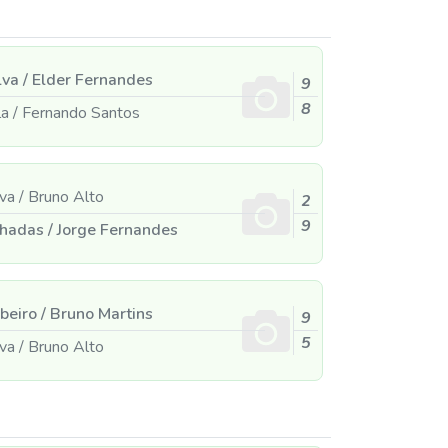
lva
/
Elder Fernandes
9
8
la
/
Fernando Santos
lva
/
Bruno Alto
2
9
chadas
/
Jorge Fernandes
beiro
/
Bruno Martins
9
5
lva
/
Bruno Alto