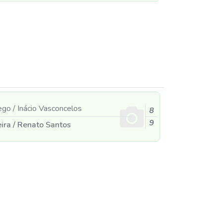
ego
/
Inácio Vasconcelos
8
9
eira
/
Renato Santos