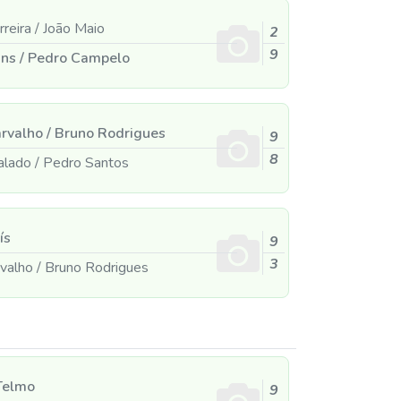
rreira
/
João Maio
2
9
ins
/
Pedro Campelo
arvalho
/
Bruno Rodrigues
9
8
galado
/
Pedro Santos
ís
9
3
rvalho
/
Bruno Rodrigues
elmo
9