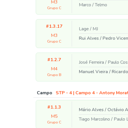
M3
Marco
/
Telmo
Grupo C
#1.3.17
Lage
/
MJ
M3
Rui Alves
/
Pedro Vicen
Grupo C
#1.2.7
José Ferreira
/
Paulo Cos
M4
Manuel Vieira
/
Ricardo
Grupo B
Campo
STP - 4 | Campo 4 - Antony Mora
#1.1.3
Mário Alves
/
Octávio A
M5
Tiago Marcolino
/
Paulo 
Grupo C