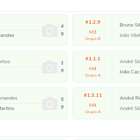
#1.2.9
Bruno Si
4
M3
9
nandes
João Vile
Grupo B
#1.1.1
antos
André Si
1
M4
9
João Ca
Grupo A
#1.3.11
ernandes
André Ri
5
M4
9
artins
André Si
Grupo A