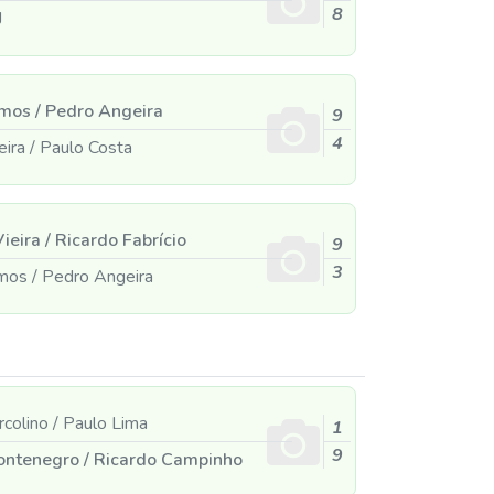
8
J
amos
/
Pedro Angeira
9
4
eira
/
Paulo Costa
ieira
/
Ricardo Fabrício
9
3
amos
/
Pedro Angeira
rcolino
/
Paulo Lima
1
9
ontenegro
/
Ricardo Campinho