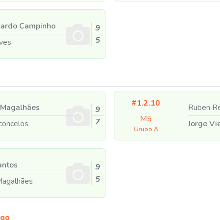
ardo Campinho
9
5
ves
#1.2.10
 Magalhães
Ruben R
9
M5
7
concelos
Jorge Vi
Grupo A
antos
9
5
agalhães
rgo