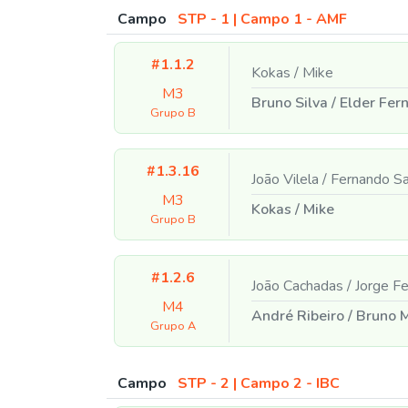
Campo
STP - 1 | Campo 1 - AMF
#1.1.2
Kokas
/
Mike
M3
Bruno Silva
/
Elder Fer
Grupo B
#1.3.16
João Vilela
/
Fernando S
M3
Kokas
/
Mike
Grupo B
#1.2.6
João Cachadas
/
Jorge F
M4
André Ribeiro
/
Bruno M
Grupo A
Campo
STP - 2 | Campo 2 - IBC