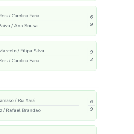
 Reis
/
Carolina Faria
6
9
Paiva
/
Ana Sousa
 Marcelo
/
Filipa Silva
9
2
 Reis
/
Carolina Faria
 Damaso
/
Rui Xará
6
9
uz
/
Rafael Brandao