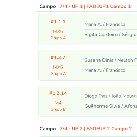
Campo
7/4 - UP 1 | FADEUP1 Campo 1
#1.1.1
Maria A.
/
Francisco
MX6
Sigila Cordeiro
/
Sérgio
Grupo A
#1.3.7
Susana Dinis
/
Nelson P
MX6
Maria A.
/
Francisco
Grupo A
#1.2.14
Diogo Pais
/
João Mourin
M4
Guilherme Silva
/
Afons
Grupo B
Campo
7/4 - UP 2 | FADEUP 2 Campo 2