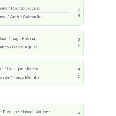
igano
/
Rodrigo Aguario
7
9
doso
/
André Guimarães
ndade
/
Tiago Belinha
2
9
ranco
/
David Aguiar
ira
/
Henrique Moreira
5
9
ndade
/
Tiago Belinha
e Barreira
/
Manuel Martinez
4