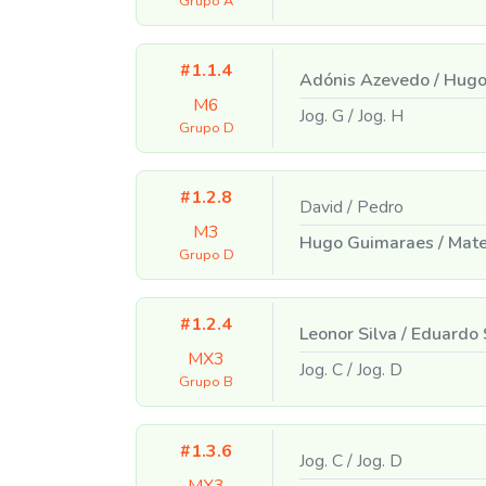
Grupo A
#1.1.4
Adónis Azevedo
/
Hugo
M6
Jog. G
/
Jog. H
Grupo D
#1.2.8
David
/
Pedro
M3
Hugo Guimaraes
/
Mate
Grupo D
#1.2.4
Leonor Silva
/
Eduardo 
MX3
Jog. C
/
Jog. D
Grupo B
#1.3.6
Jog. C
/
Jog. D
MX3