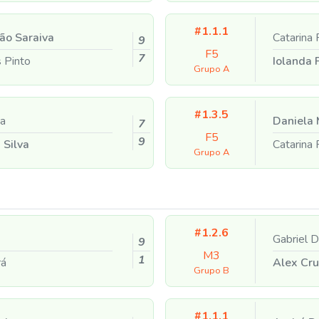
#1.1.1
ão Saraiva
Catarina
9
F5
7
 Pinto
Iolanda 
Grupo A
#1.3.5
a
Daniela
7
F5
9
 Silva
Catarina
Grupo A
#1.2.6
Gabriel
9
M3
1
rá
Alex Cr
Grupo B
#1.1.1