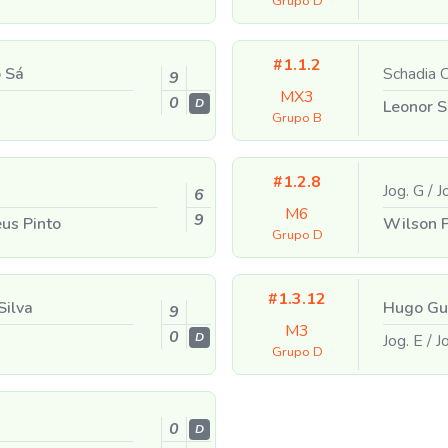
Grupo D
#1.1.2
 Sá
Schadia C
9
MX3
0
D
Leonor S
Grupo B
#1.2.8
Jog. G
/
Jo
6
M6
9
us Pinto
Wilson 
Grupo D
#1.3.12
Silva
Hugo Gu
9
M3
0
D
Jog. E
/
Jo
Grupo D
0
D