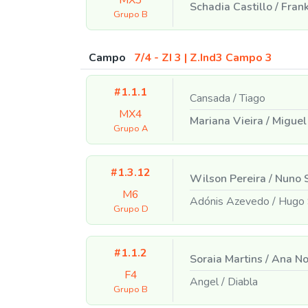
Schadia Castillo
/
Frank
Grupo B
Campo
7/4 - ZI 3 | Z.Ind3 Campo 3
#1.1.1
Cansada
/
Tiago
MX4
Mariana Vieira
/
Miguel
Grupo A
#1.3.12
Wilson Pereira
/
Nuno 
M6
Adónis Azevedo
/
Hugo 
Grupo D
#1.1.2
Soraia Martins
/
Ana No
F4
Angel
/
Diabla
Grupo B