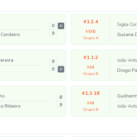
#1.2.4
Sigila Co
0
D
MX6
9
 Cordeiro
Susana 
Grupo A
#1.1.2
ereira
João Ant
9
M4
0
D
Diogo P
Grupo B
#1.3.18
ho
Guilherm
8
M4
9
o Ribeiro
João Ant
Grupo B