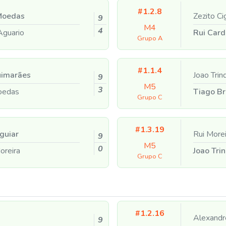
#1.2.8
Moedas
Zezito C
9
M4
4
Aguario
Rui Car
Grupo A
#1.1.4
imarães
Joao Tri
9
M5
3
oedas
Tiago B
Grupo C
#1.3.19
guiar
Rui More
9
M5
0
oreira
Joao Tri
Grupo C
#1.2.16
Alexandr
9