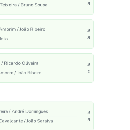
9
Teixeira
/
Bruno Sousa
 Amorim
/
João Ribeiro
9
8
eto
s
/
Ricardo Oliveira
9
1
 Amorim
/
João Ribeiro
reira
/
André Domingues
4
9
 Cavalcante
/
João Saraiva