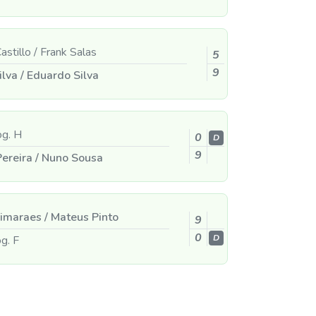
astillo
/
Frank Salas
5
9
ilva
/
Eduardo Silva
g. H
0
D
9
Pereira
/
Nuno Sousa
imaraes
/
Mateus Pinto
9
0
g. F
D