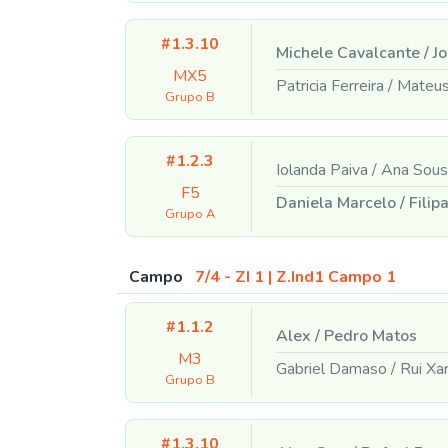
#1.3.10
Michele Cavalcante
/
Jo
MX5
Patricia Ferreira
/
Mateus
Grupo B
#1.2.3
Iolanda Paiva
/
Ana Sous
F5
Daniela Marcelo
/
Filipa
Grupo A
Campo
7/4 - ZI 1 | Z.Ind1 Campo 1
#1.1.2
Alex
/
Pedro Matos
M3
Gabriel Damaso
/
Rui Xa
Grupo B
#1.3.10