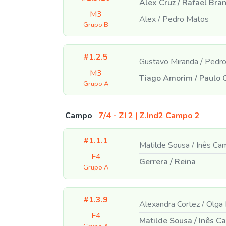
Alex Cruz
/
Rafael Bra
M3
Alex
/
Pedro Matos
Grupo B
#1.2.5
Gustavo Miranda
/
Pedro
M3
Tiago Amorim
/
Paulo 
Grupo A
Campo
7/4 - ZI 2 | Z.Ind2 Campo 2
#1.1.1
Matilde Sousa
/
Inês Ca
F4
Gerrera
/
Reina
Grupo A
#1.3.9
Alexandra Cortez
/
Olga 
F4
Matilde Sousa
/
Inês C