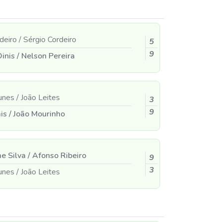
rdeiro
/
Sérgio Cordeiro
5
9
Dinis
/
Nelson Pereira
unes
/
João Leites
3
9
ais
/
João Mourinho
e Silva
/
Afonso Ribeiro
9
3
unes
/
João Leites