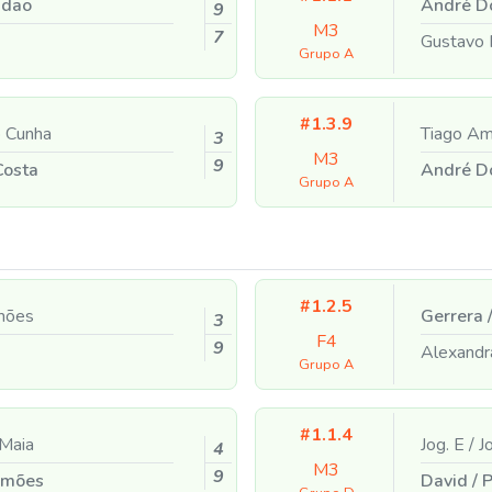
ndao
André D
9
M3
7
Gustavo 
Grupo A
#1.3.9
 Cunha
Tiago A
3
M3
9
Costa
André D
Grupo A
#1.2.5
mões
Gerrera
3
F4
9
Alexandr
Grupo A
#1.1.4
Maia
Jog. E
/
Jo
4
M3
9
amões
David
/
P