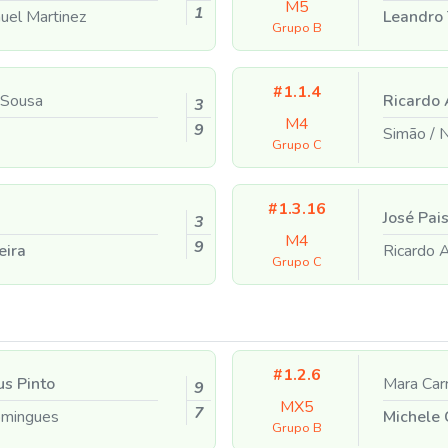
M5
1
el Martinez
Leandro 
Grupo B
#1.1.4
 Sousa
Ricardo
3
M4
9
Simão
/
N
Grupo C
#1.3.16
José Pai
3
M4
9
eira
Ricardo
Grupo C
#1.2.6
s Pinto
Mara Car
9
MX5
7
mingues
Michele
Grupo B