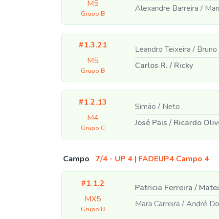
M5
Alexandre Barreira
/
Manu
Grupo B
#1.3.21
Leandro Teixeira
/
Bruno
M5
Carlos R.
/
Ricky
Grupo B
#1.2.13
Simão
/
Neto
M4
José Pais
/
Ricardo Oliv
Grupo C
Campo
7/4 - UP 4 | FADEUP4 Campo 4
#1.1.2
Patricia Ferreira
/
Mateu
MX5
Mara Carreira
/
André Do
Grupo B