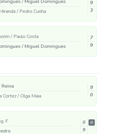
omingues
/
Miguel Domingues
9
3
Miranda
/
Pedro Cunha
morim
/
Paulo Costa
7
9
omingues
/
Miguel Domingues
/
Reina
9
0
a Cortez
/
Olga Maia
g. F
0
D
9
edro