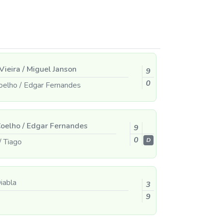
Vieira
/
Miguel Janson
9
0
Coelho
/
Edgar Fernandes
Coelho
/
Edgar Fernandes
9
0
/
Tiago
D
iabla
3
9