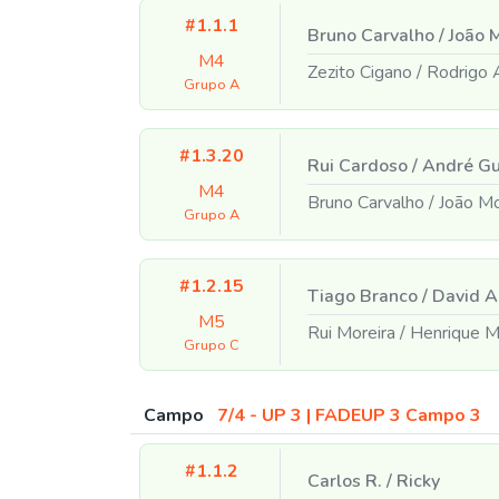
#1.1.1
Bruno Carvalho
/
João 
M4
Zezito Cigano
/
Rodrigo 
Grupo A
#1.3.20
Rui Cardoso
/
André Gu
M4
Bruno Carvalho
/
João M
Grupo A
#1.2.15
Tiago Branco
/
David A
M5
Rui Moreira
/
Henrique M
Grupo C
Campo
7/4 - UP 3 | FADEUP 3 Campo 3
#1.1.2
Carlos R.
/
Ricky