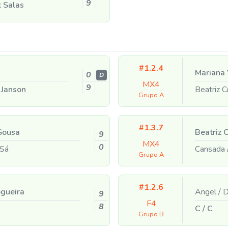
9
 Salas
#1.2.4
Mariana 
0
D
MX4
9
 Janson
Beatriz 
Grupo A
#1.3.7
Sousa
Beatriz 
9
MX4
0
Sá
Cansada
Grupo A
#1.2.6
gueira
Angel
/
D
9
F4
8
C
/
C
Grupo B