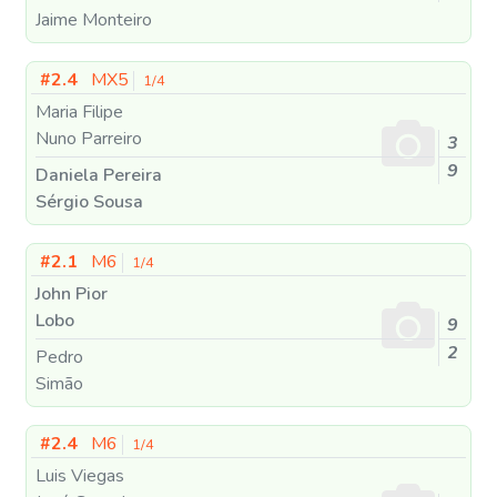
Jaime Monteiro
#2.4
MX5
1/4
Maria Filipe
Nuno Parreiro
3
9
Daniela Pereira
Sérgio Sousa
#2.1
M6
1/4
John Pior
Lobo
9
2
Pedro
Simão
#2.4
M6
1/4
Luis Viegas