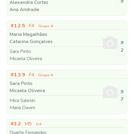
9
Alexandra Cortez
Ana Andrade
#1.2.5
F4
Grupo A
Maria Magalhães
Catarina Gonçalves
9
2
Sara Pinto
Micaela Oliveira
#1.3.9
F4
Grupo A
Sara Pinto
Micaela Oliveira
9
7
Mica Saleski
Maria Davim
#3.2
M5
1/4
Duarte Fernandes