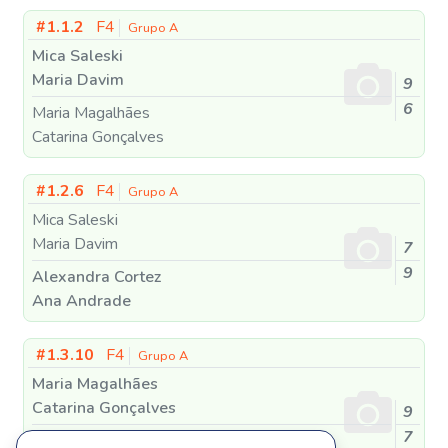
#1.1.2
F4
Grupo A
Mica Saleski
Maria Davim
9
6
Maria Magalhães
Catarina Gonçalves
#1.2.6
F4
Grupo A
Mica Saleski
Maria Davim
7
9
Alexandra Cortez
Ana Andrade
#1.3.10
F4
Grupo A
Maria Magalhães
Catarina Gonçalves
9
7
Alexandra Cortez