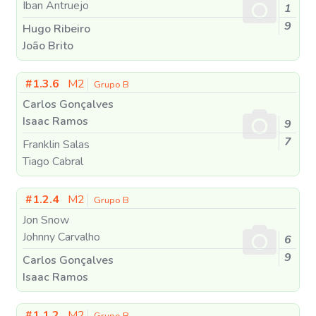
Iban Antruejo
1
9
Hugo Ribeiro
João Brito
#1.3.6
M2
Grupo B
Carlos Gonçalves
Isaac Ramos
9
7
Franklin Salas
Tiago Cabral
#1.2.4
M2
Grupo B
Jon Snow
Johnny Carvalho
6
9
Carlos Gonçalves
Isaac Ramos
#1.1.2
M2
Grupo B