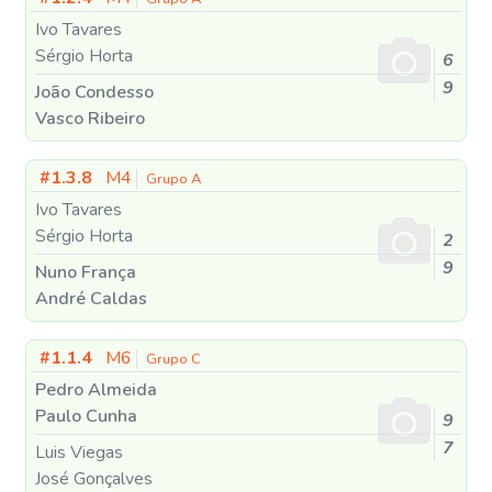
Ivo Tavares
Sérgio Horta
6
9
João Condesso
Vasco Ribeiro
#1.3.8
M4
Grupo A
Ivo Tavares
Sérgio Horta
2
9
Nuno França
André Caldas
#1.1.4
M6
Grupo C
Pedro Almeida
Paulo Cunha
9
7
Luis Viegas
José Gonçalves