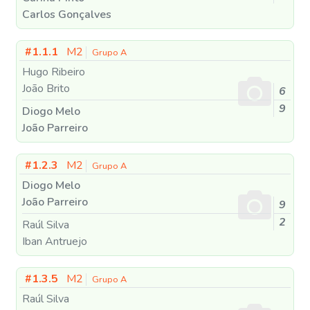
Carlos Gonçalves
#1.1.1
M2
Grupo A
Hugo Ribeiro
João Brito
6
9
Diogo Melo
João Parreiro
#1.2.3
M2
Grupo A
Diogo Melo
João Parreiro
9
2
Raúl Silva
Iban Antruejo
#1.3.5
M2
Grupo A
Raúl Silva