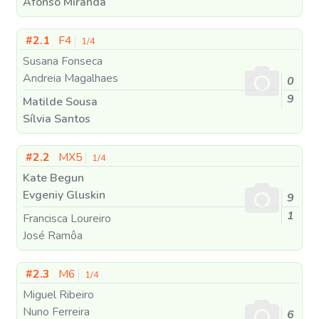
Afonso Miranda
#2.1
F4
1/4
Susana Fonseca
Andreia Magalhaes
0
9
Matilde Sousa
Sílvia Santos
#2.2
MX5
1/4
Kate Begun
Evgeniy Gluskin
9
1
Francisca Loureiro
José Ramôa
#2.3
M6
1/4
Miguel Ribeiro
Nuno Ferreira
6