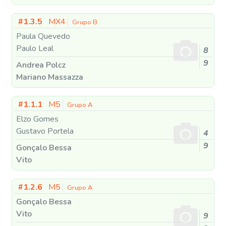
#1.3.5
MX4
Grupo B
Paula Quevedo
Paulo Leal
8
9
Andrea Polcz
Mariano Massazza
#1.1.1
M5
Grupo A
Elzo Gomes
Gustavo Portela
4
9
Gonçalo Bessa
Vito
#1.2.6
M5
Grupo A
Gonçalo Bessa
Vito
9