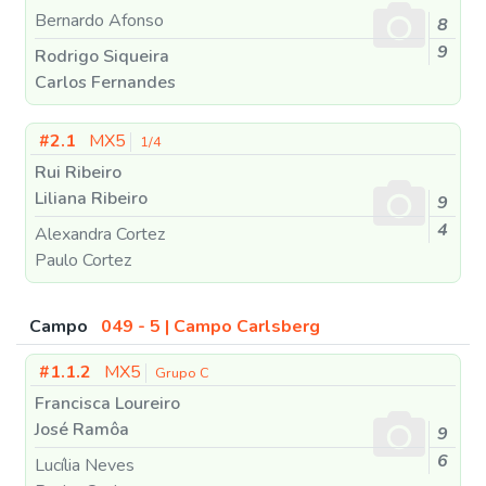
Bernardo Afonso
8
9
Rodrigo Siqueira
Carlos Fernandes
#2.1
MX5
1/4
Rui Ribeiro
Liliana Ribeiro
9
4
Alexandra Cortez
Paulo Cortez
Campo
049 - 5 | Campo Carlsberg
#1.1.2
MX5
Grupo C
Francisca Loureiro
José Ramôa
9
6
Lucília Neves