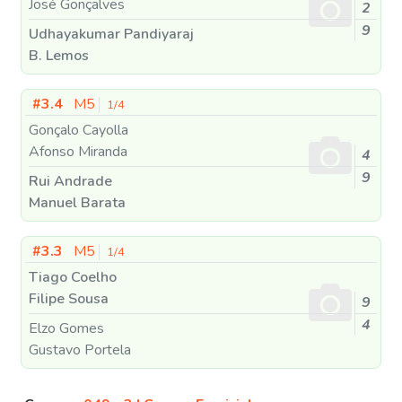
José Gonçalves
2
9
Udhayakumar Pandiyaraj
B. Lemos
#3.4
M5
1/4
Gonçalo Cayolla
Afonso Miranda
4
9
Rui Andrade
Manuel Barata
#3.3
M5
1/4
Tiago Coelho
Filipe Sousa
9
4
Elzo Gomes
Gustavo Portela