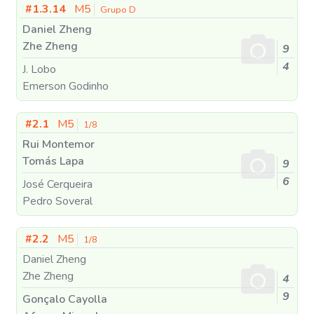
#1.3.14
M5
Grupo D
Daniel Zheng
Zhe Zheng
9
4
J. Lobo
Emerson Godinho
#2.1
M5
1/8
Rui Montemor
Tomás Lapa
9
6
José Cerqueira
Pedro Soveral
#2.2
M5
1/8
Daniel Zheng
Zhe Zheng
4
9
Gonçalo Cayolla