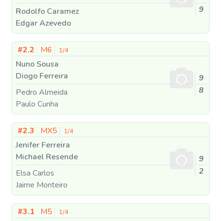
9
Rodolfo Caramez
Edgar Azevedo
#2.2
M6
1/4
Nuno Sousa
Diogo Ferreira
9
8
Pedro Almeida
Paulo Cunha
#2.3
MX5
1/4
Jenifer Ferreira
Michael Resende
9
2
Elsa Carlos
Jaime Monteiro
#3.1
M5
1/4