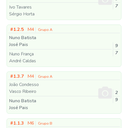
7
Ivo Tavares
Sérgio Horta
#1.2.5
M4
Grupo A
Nuno Batista
José Pais
9
7
Nuno França
André Caldas
#1.3.7
M4
Grupo A
João Condesso
Vasco Ribeiro
2
9
Nuno Batista
José Pais
#1.1.3
M6
Grupo B