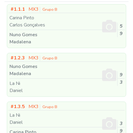
#1.1.1
MX3
Grupo B
Carina Pinto
Carlos Gonçalves
5
9
Nuno Gomes
Madalena
#1.2.3
MX3
Grupo B
Nuno Gomes
Madalena
9
3
La Ni
Daniel
#1.3.5
MX3
Grupo B
La Ni
Daniel
3
9
Carina Pinto