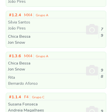
João Pires
#1.2.4
MX4
Grupo A
Sílvia Santos
João Pires
7
9
Chica Bessa
Jon Snow
#1.3.6
MX4
Grupo A
Chica Bessa
Jon Snow
9
8
Rita
Bernardo Afonso
#1.1.4
F4
Grupo C
Susana Fonseca
Andreia Magalhaes
9