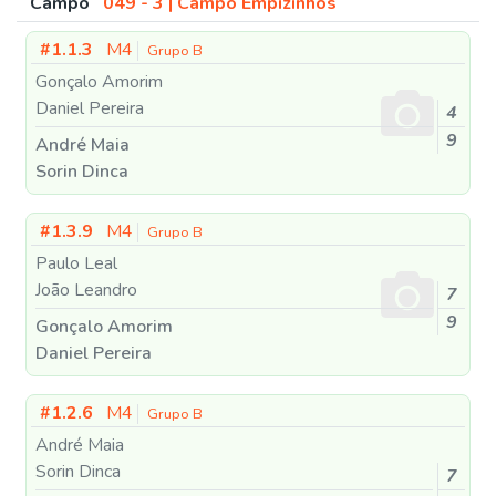
Campo
049 - 3 | Campo Empizinhos
#1.1.3
M4
Grupo B
Gonçalo Amorim
Daniel Pereira
4
9
André Maia
Sorin Dinca
#1.3.9
M4
Grupo B
Paulo Leal
João Leandro
7
9
Gonçalo Amorim
Daniel Pereira
#1.2.6
M4
Grupo B
André Maia
Sorin Dinca
7