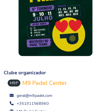
Clube organizador
M9 Padel Center
M9P
geral@m9padel.com
+351911568960