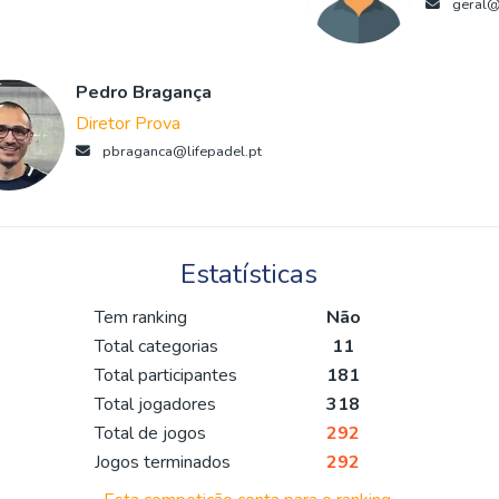
geral@l
Pedro Bragança
Diretor Prova
pbraganca@lifepadel.pt
Estatísticas
Tem ranking
Não
Total categorias
11
Total participantes
181
Total jogadores
318
Total de jogos
292
Jogos terminados
292