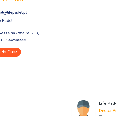
al@lifepadel.pt
e Padel
vessa da Ribeira 629,
35 Guimarães
a do Clube
Life Pad
Diretor P