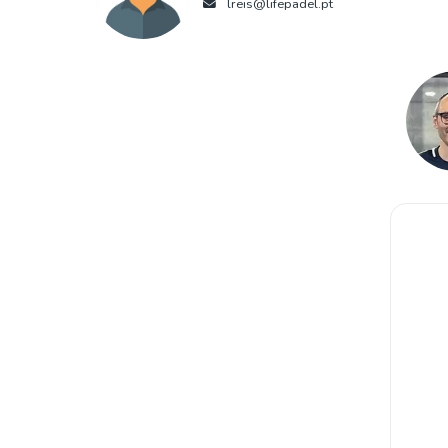
lreis@lifepadel.pt