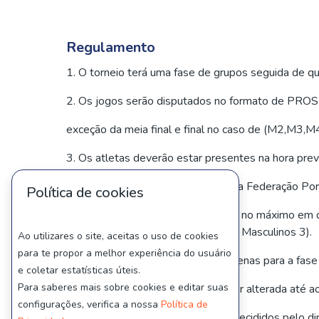
Regulamento
1. O torneio terá uma fase de grupos seguida de qua
2. Os jogos serão disputados no formato de PROSE
exceção da meia final e final no caso de (M2,M3,M
3. Os atletas deverão estar presentes na hora pre
4. Aplica-se o regulamento geral da Federação Po
Política de cookies
5. Os atletas poderão inscrever-se no máximo em d
mesmo género (ex: Masculinos 2 e Masculinos 3).
Ao utilizares o site, aceitas o uso de cookies
para te propor a melhor experiência do usuário
6. Restrições de horário aceites apenas para a fase
e coletar estatísticas úteis.
Para saberes mais sobre cookies e editar suas
7. Constituição dos grupos pode ser alterada até ao
configurações, verifica a nossa
Política de
8. Todos os casos omissos serão decididos pelo dir