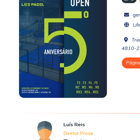
ger
Lif
Tra
4810-2
Págin
Luís Reis
Diretor Prova