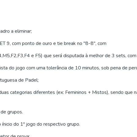
dro a eliminar;
T 9, com ponto de ouro e tie break no "8-8", com
4,M5,F2,F3,F4 e F5) que será disputada à melhor de 3 sets, com 
vista do jogo com uma tolerância de 10 minutos, sob pena de per
rtuguesa de Padel;
uas categorias diferentes (ex: Femininos + Mistos), sendo que 
 de grupos.
 ínicio do 1º jogo do respectivo grupo.
etor de prova;