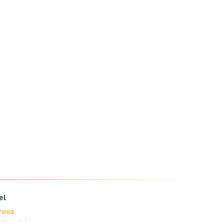
el
rova