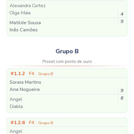
Alexandra Cortez
Olga Maia
4
9
Matilde Sousa
Inês Camões
Grupo B
Proset com ponto de ouro
#1.1.2
F4
Grupo B
Soraia Martins
Ana Nogueira
9
8
Angel
Diabla
#1.2.6
F4
Grupo B
Angel