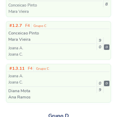
8
Conceicao Pinto
Mara Vieira
#1.2.7
F4
Grupo C
Conceicao Pinto
Mara Vieira
9
0
Joana A.
D
Joana C.
#1.3.11
F4
Grupo C
Joana A.
Joana C.
0
D
9
Diana Mota
Ana Ramos
Grupo D