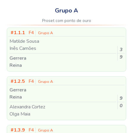
Grupo A
Proset com ponto de ouro
#1.1.1
F4
Grupo A
Matilde Sousa
Inês Camões
3
9
Gerrera
Reina
#1.2.5
F4
Grupo A
Gerrera
Reina
9
0
Alexandra Cortez
Olga Maia
#1.3.9
F4
Grupo A