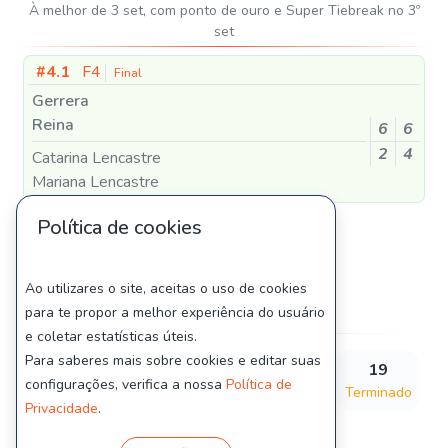
À melhor de 3 set, com ponto de ouro e Super Tiebreak no 3º
set
#4.1
F4
Final
Gerrera
Reina
6
6
2
4
Catarina Lencastre
Mariana Lencastre
Política de cookies
Estatisticas
Ao utilizares o site, aceitas o uso de cookies
para te propor a melhor experiência do usuário
Jogos
e coletar estatísticas úteis.
Para saberes mais sobre cookies e editar suas
0
0
0
19
configurações, verifica a nossa
Política de
Pendente
Programado
Em Jogo
Terminado
Privacidade
.