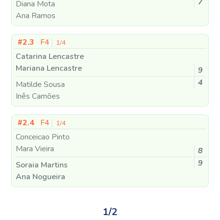
7
Diana Mota
Ana Ramos
#2.3
F4
1/4
Catarina Lencastre
Mariana Lencastre
9
4
Matilde Sousa
Inês Camões
#2.4
F4
1/4
Conceicao Pinto
Mara Vieira
8
9
Soraia Martins
Ana Nogueira
1/2