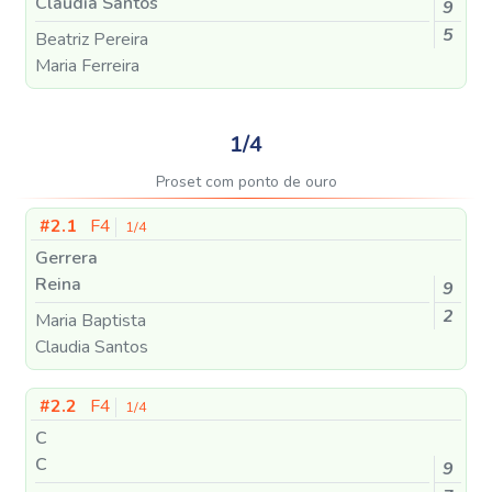
Claudia Santos
9
5
Beatriz Pereira
Maria Ferreira
1/4
Proset com ponto de ouro
#2.1
F4
1/4
Gerrera
Reina
9
2
Maria Baptista
Claudia Santos
#2.2
F4
1/4
C
C
9