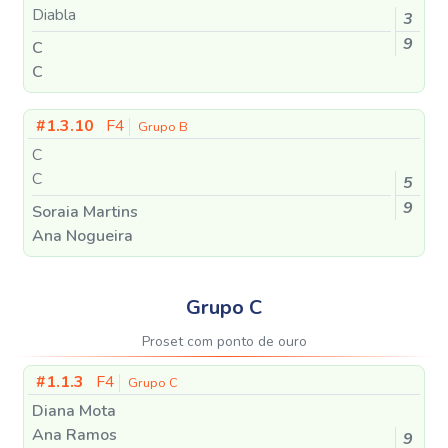
Diabla
3
9
C
C
#1.3.10
F4
Grupo B
C
C
5
9
Soraia Martins
Ana Nogueira
Grupo C
Proset com ponto de ouro
#1.1.3
F4
Grupo C
Diana Mota
Ana Ramos
9