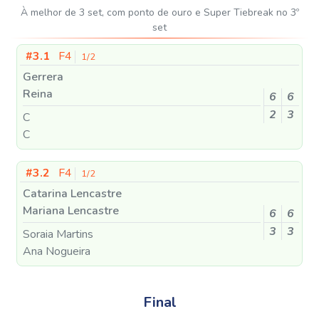
À melhor de 3 set, com ponto de ouro e Super Tiebreak no 3º
set
#3.1
F4
1/2
Gerrera
Reina
6
6
2
3
C
C
#3.2
F4
1/2
Catarina Lencastre
Mariana Lencastre
6
6
3
3
Soraia Martins
Ana Nogueira
Final