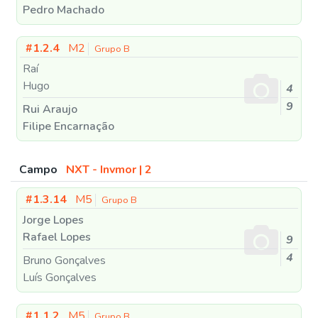
Pedro Machado
#1.2.4
M2
Grupo B
Raí
Hugo
4
9
Rui Araujo
Filipe Encarnação
Campo
NXT - Invmor | 2
#1.3.14
M5
Grupo B
Jorge Lopes
Rafael Lopes
9
4
Bruno Gonçalves
Luís Gonçalves
#1.1.2
M5
Grupo B