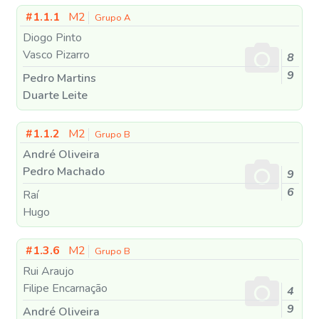
#1.1.1
M2
Grupo A
Diogo Pinto
Vasco Pizarro
8
9
Pedro Martins
Duarte Leite
#1.1.2
M2
Grupo B
André Oliveira
Pedro Machado
9
6
Raí
Hugo
#1.3.6
M2
Grupo B
Rui Araujo
Filipe Encarnação
4
9
André Oliveira