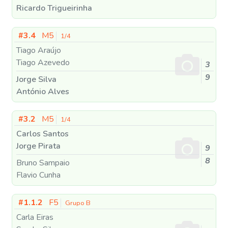
Ricardo Trigueirinha
#3.4
M5
1/4
Tiago Araújo
Tiago Azevedo
3
9
Jorge Silva
António Alves
#3.2
M5
1/4
Carlos Santos
Jorge Pirata
9
8
Bruno Sampaio
Flavio Cunha
#1.1.2
F5
Grupo B
Carla Eiras