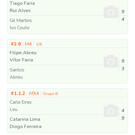
Tiago Faria
Rui Alves
9
4
Gil Martins
Ivo Couto
#2.6
M4
1/8
Filipe Abreu
Vítor Faria
9
3
Santos
Abreu
#1.1.2
MX4
Grupo B
Carla Eiras
Leu
4
9
Catarina Lima
Diogo Ferreira