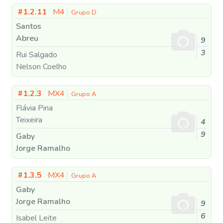
#1.2.11
M4
Grupo D
Santos
Abreu
9
3
Rui Salgado
Nelson Coelho
#1.2.3
MX4
Grupo A
Flávia Pina
Teixeira
4
9
Gaby
Jorge Ramalho
#1.3.5
MX4
Grupo A
Gaby
Jorge Ramalho
9
6
Isabel Leite