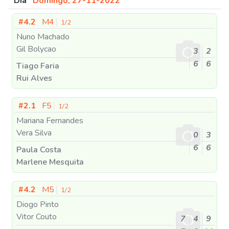
Dia
Domingo, 27-11-2022
#4.2
M4
1/2
Nuno Machado
Gil Bolycao
3
2
6
6
Tiago Faria
Rui Alves
#2.1
F5
1/2
Mariana Fernandes
Vera Silva
0
3
6
6
Paula Costa
Marlene Mesquita
#4.2
M5
1/2
Diogo Pinto
Vitor Couto
7
4
9