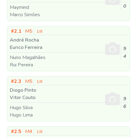
0
Maymind
Marco Simões
#2.1
M5
1/8
André Rocha
Eurico Ferreira
9
4
Nuno Magalhães
Rui Pereira
#2.3
M5
1/8
Diogo Pinto
Vitor Couto
9
6
Hugo Silva
Hugo Lima
#2.5
M4
1/8