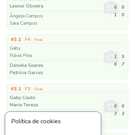
Leonor Oliveira
6
6
1
0
Ângela Campos
Sara Campos
#3.1
F4
Final
Gaby
Flávia Pina
1
5
6
7
Daniela Soares
Patrícia Garcez
#3.1
F3
Final
Gaby Couto
Maria Tereza
6
6
3
3
Ines Bastos
Política de cookies
Marta Araújo