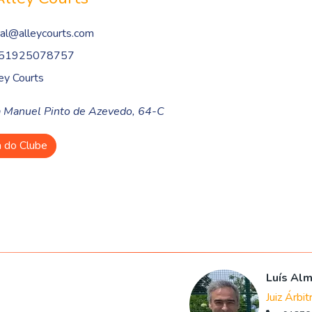
al@alleycourts.com
51925078757
ey Courts
 Manuel Pinto de Azevedo, 64-C
a do Clube
Luís Al
Juiz Árbit