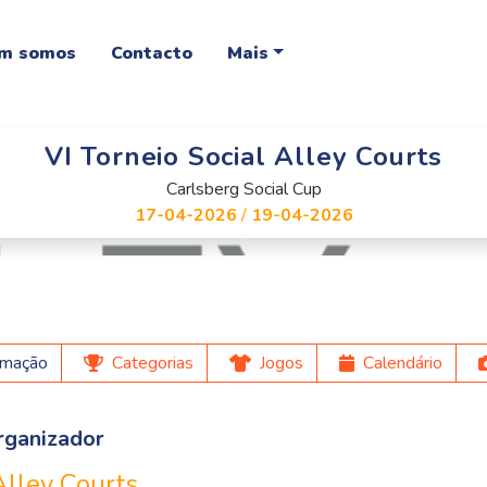
m somos
Contacto
Mais
VI Torneio Social Alley Courts
Carlsberg Social Cup
17-04-2026
/
19-04-2026
rmação
Categorias
Jogos
Calendário
rganizador
Alley Courts