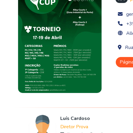
ger
+3
All
Rua
Págin
Luís Cardoso
Diretor Prova