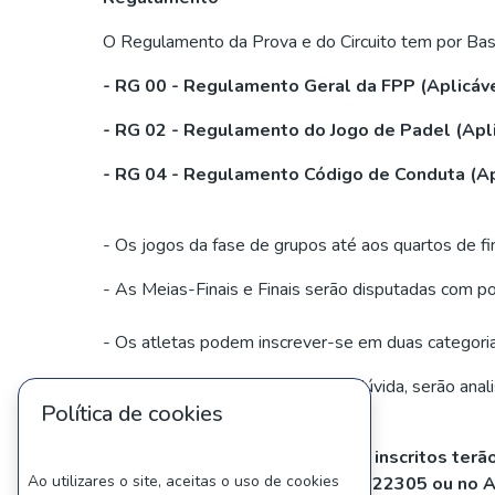
O Regulamento da Prova e do Circuito tem por Bas
- RG 00 - Regulamento Geral da FPP (Aplicáv
- RG 02 - Regulamento do Jogo de Padel (Apl
- RG 04 - Regulamento Código de Conduta (Ap
- Os jogos da fase de grupos até aos quartos de fi
- As Meias-Finais e Finais serão disputadas com po
- Os atletas podem inscrever-se em duas categorias
- Todos os casos omissos ou de dúvida, serão anali
Política de cookies
NOTA1: Pagamentos dos pares inscritos terão 
Ao utilizares o site, aceitas o uso de cookies
IBAN PT50003300004562755122305 ou no Alley 